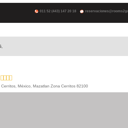
011 52 (443) 147 20 18
reservaciones@rooms2g
6,
 Cerritos, México, Mazatlan Zona Cerritos 82100