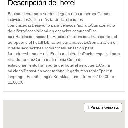
Descripción del hotel
Equipamiento para sordosLlegada más tempranoCamas
individualesSalida más tardeHabitaciones
comunicadasDesayuno para celíacosPiso altoCunaServicio
de niñeraAccesibilidad en espacios comunesPiso
bajoHabitación accesibleHabitación silenciosaTransporte del
aeropuerto al hotelHabitación para mascotasSeñalización en
BrailleDecoraciones románticasHabitación para
fumadoresLuna de mielSuelo antialérgicoDucha especial para
silla de ruedasCama matrimonialCupo de
estacionamientoTransporte del hotel al aeropuertoCama
adicionalDesayuno vegetarianoLlegada más tardeSpoken
language: Español InglésBreakfast Time: from: 07:00:00 to:
11:00:00
Pantalla completa