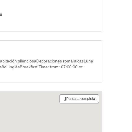
as
abitación silenciosaDecoraciones románticasLuna
ol InglésBreakfast Time: from: 07:00:00 to:
Pantalla completa