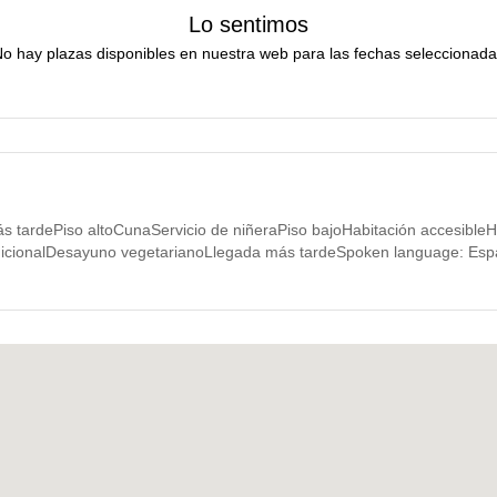
Lo sentimos
o hay plazas disponibles en nuestra web para las fechas seleccionad
 tardePiso altoCunaServicio de niñeraPiso bajoHabitación accesibleH
icionalDesayuno vegetarianoLlegada más tardeSpoken language: Españ