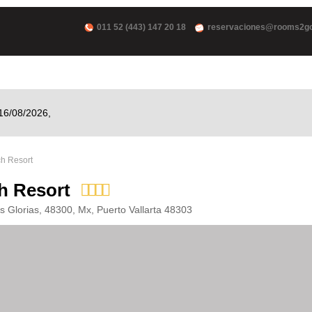
011 52 (443) 147 20 18
reservaciones@rooms2g
16/08/2026,
h Resort
h Resort
 Glorias, 48300, Mx, Puerto Vallarta 48303